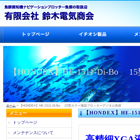
【HONDEX】HE-1511-Di-
ホーム
> 【HONDEX】HE-1511-Di-Bo 15型カラー液晶プロッターデジタル魚探
【HONDEX】HE-1
メニュー
トップページ
メンテナンスについて
高精細XG