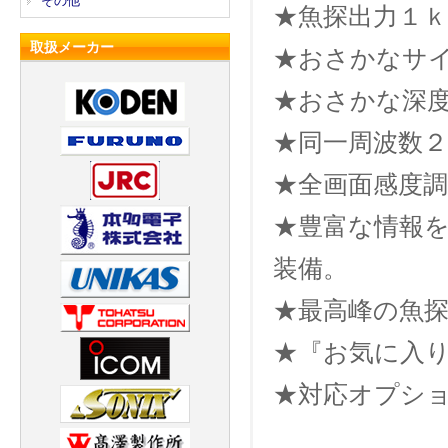
その他
★魚探出力１ｋ
取扱メーカー
★おさかなサイズ
★おさかな深度表示
★同一周波数２
★全画面感度調
★豊富な情報
装備。
★最高峰の魚探
★『お気に入
★対応オプシ