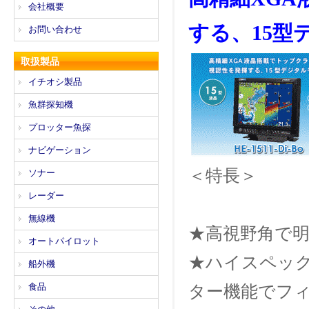
会社概要
する、15型
お問い合わせ
取扱製品
イチオシ製品
魚群探知機
プロッター魚探
ナビゲーション
＜特長＞
ソナー
レーダー
無線機
★高視野角で
オートパイロット
★ハイスペッ
船外機
食品
ター機能でフ