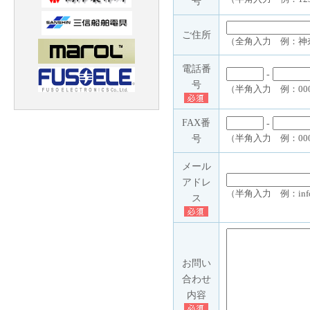
号
ご住所
（全角入力 例：神奈
電話番
-
号
（半角入力 例：000
FAX番
-
号
（半角入力 例：000-1
メール
アドレ
（半角入力 例：info@s
ス
お問い
合わせ
内容