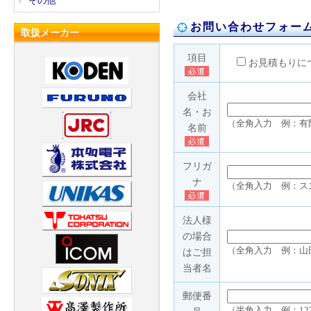
その他
お問い合わせフォー
取扱メーカー
項目
お見積もりに
会社
名・お
（全角入力 例：有
名前
フリガ
ナ
（全角入力 例：ス
法人様
の場合
（全角入力 例：山
はご担
当者名
郵便番
（半角入力 例：123-