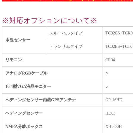
※対応オプションについて※
スルーハルタイプ
TC02CS+TCK0
水温センサー
トランサムタイプ
TC02ES+TCT0
リモコン
CR04
アナログRGBケーブル
○
10.4型VGA液晶モニター
○
ヘディングセンサー内蔵GPSアンテナ
GP-16HD
ヘディングセンサー
HD03
NMEA分岐ボックス
XB-300H