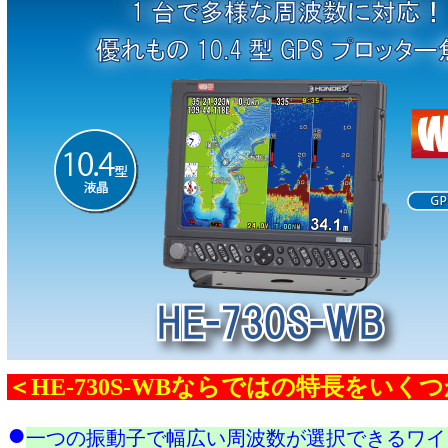
＜HE-730S-WBならではの特長をいく
●
一つの振動子で幅広い周波数が選択できるワイ