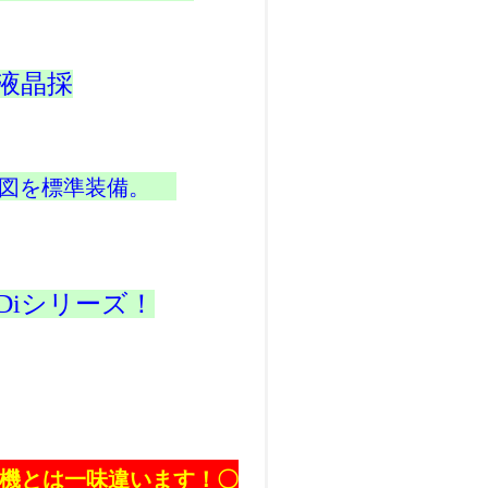
液晶採
図を標準装備。
Diシリーズ！
機とは一味違います！
〇